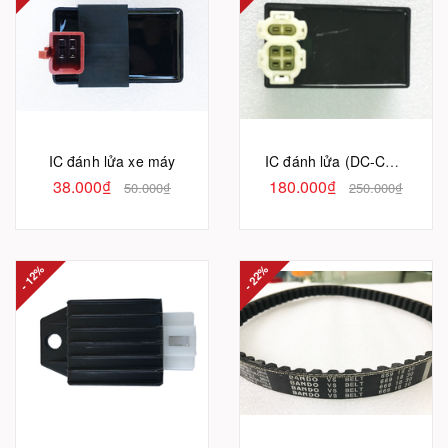
IC đánh lửa xe máy
IC đánh lửa (DC-CDI) xe máy tay ga 50cc Dibao
38.000₫
180.000₫
50.000₫
250.000₫
- 12%
- 22%