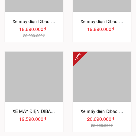
Xe máy điện Dibao Tesla Dio E
Xe máy điện Dibao Gogo S5
18.690.000₫
19.890.000₫
20.990.000₫
- 10%
XE MÁY ĐIỆN DIBAO GOGO S4
Xe máy điện Dibao Tesla Chic (đèn tròn)
19.590.000₫
20.690.000₫
22.990.000₫