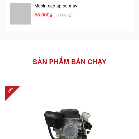
Mobin cao áp xe máy
58.000₫
63.000₫
SẢN PHẨM BÁN CHẠY
- 14%
- 