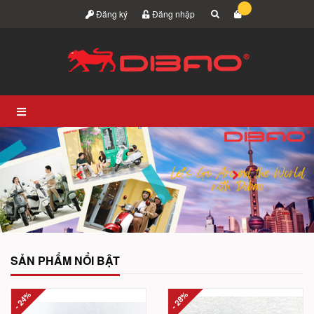
Đăng ký
Đăng nhập
SẢN PHẨM NỔI BẬT
- 24%
- 28%