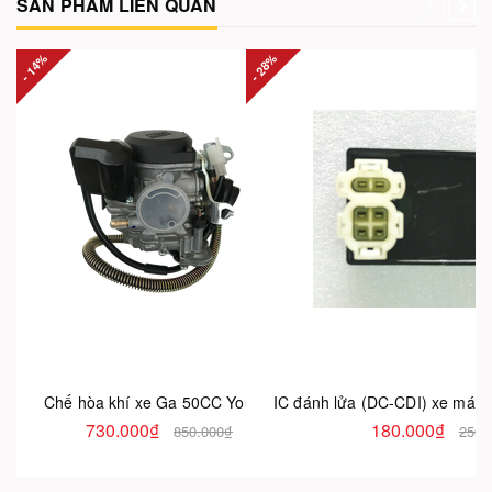
SẢN PHẨM LIÊN QUAN
- 14%
- 28%
- 
Chế hòa khí xe Ga 50CC You All
IC đánh lửa (DC-CDI) xe máy 
730.000₫
180.000₫
850.000₫
250.