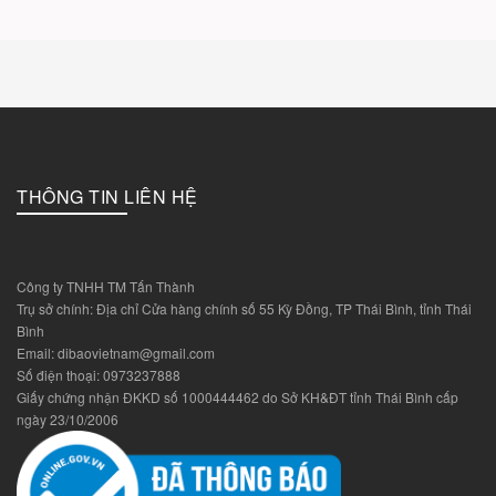
THÔNG TIN LIÊN HỆ
Công ty TNHH TM Tấn Thành
Trụ sở chính: Địa chỉ Cửa hàng chính số 55 Kỳ Đồng, TP Thái Bình, tỉnh Thái
Bình
Email: dibaovietnam@gmail.com
Số điện thoại: 0973237888
Giấy chứng nhận ĐKKD số 1000444462 do Sở KH&ĐT tỉnh Thái Bình cấp
ngày 23/10/2006