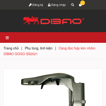
Đăng ký
Đăng nhập
Trang chủ
|
Phụ tùng, linh kiện
|
Càng đúc hợp kim nhôm
DIBAO GOGO SS2021