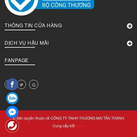
THÔNG TIN CỬA HÀNG
DỊCH VỤ HẬU MÃI
FANPAGE
© Bản quyền thuộc về
CÔNG TY TNHH THƯƠNG MẠI TẤN THÀNH
Cung cấp bởi
Sapo